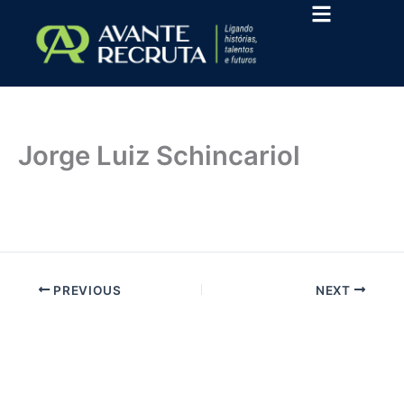
Ir
para
o
conteúdo
Jorge Luiz Schincariol
Por
contato@brunacarolina.com
/
06/02/2026
PREVIOUS
NEXT