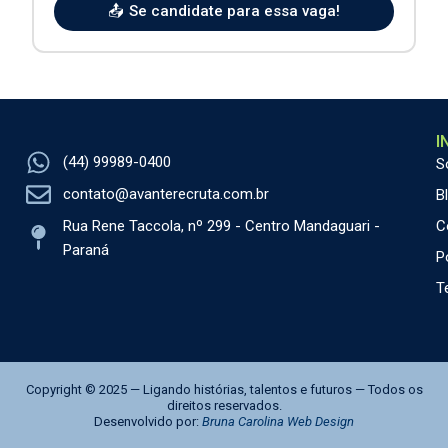
📤
Se candidate para essa vaga!
I
(44) 99989-0400
S
contato@avanterecruta.com.br
B
C
Rua Rene Taccola, nº 299 - Centro Mandaguari -
Paraná
P
T
Copyright © 2025 — Ligando histórias, talentos e futuros — Todos os
direitos reservados.
Desenvolvido por:
Bruna Carolina Web Design