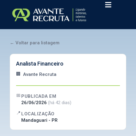
Ir
para
o
conteúdo
← Voltar para listagem
Analista Financeiro
🏢
Avante Recruta
📅
PUBLICADA EM
26/06/2026
(há 42 dias)
📍
LOCALIZAÇÃO
Mandaguari - PR