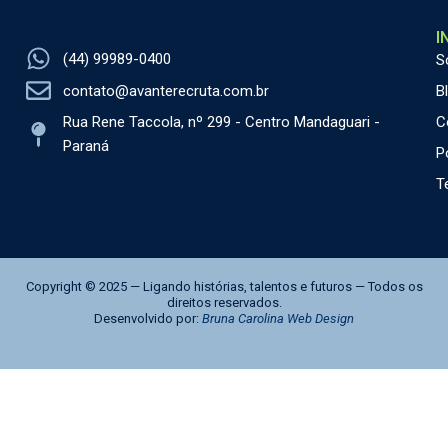
I
(44) 99989-0400
S
contato@avanterecruta.com.br
B
C
Rua Rene Taccola, nº 299 - Centro Mandaguari -
Paraná
P
T
Copyright © 2025 — Ligando histórias, talentos e futuros — Todos os
direitos reservados.
Desenvolvido por:
Bruna Carolina Web Design