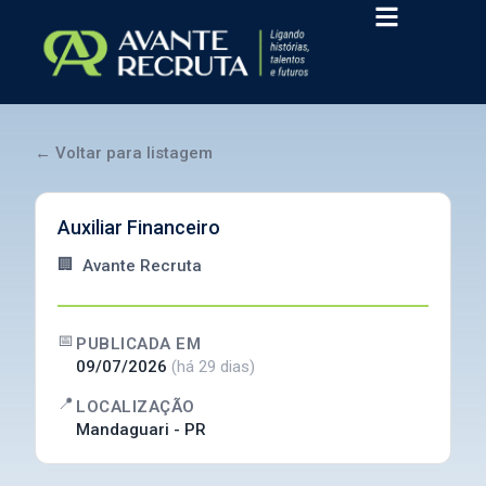
Ir
para
o
conteúdo
← Voltar para listagem
Auxiliar Financeiro
🏢
Avante Recruta
📅
PUBLICADA EM
09/07/2026
(há 29 dias)
📍
LOCALIZAÇÃO
Mandaguari - PR